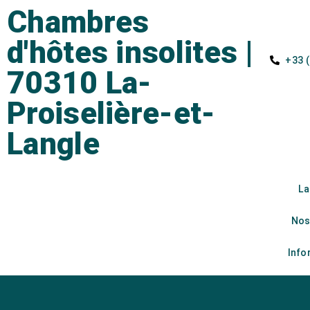
Chambres
d'hôtes insolites |
+33 (
70310 La-
Proiselière-et-
Langle
La
Nos
Info