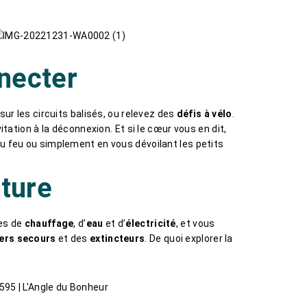
necter
sur les circuits balisés, ou relevez des
défis à vélo
.
itation à la déconnexion. Et si le cœur vous en dit,
du feu ou simplement en vous dévoilant les petits
ature
ées de
chauffage
, d’
eau
et d’
électricité
, et vous
iers secours
et des
extincteurs
. De quoi explorer la