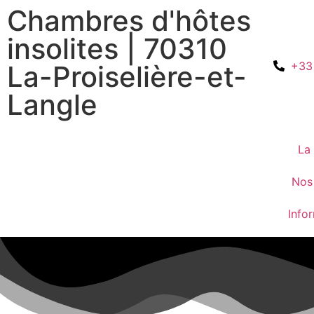
Chambres d'hôtes
insolites | 70310
+33
La-Proiselière-et-
Langle
La
Nos
Info